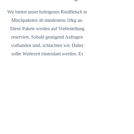
Wir bieten unser hofeigenes Rindfleisch in
Mischpaketen ab mindestens 10kg an.
Diese Pakete werden auf Vorbestellung
reserviert. Sobald genügend Anfragen
vorhanden sind, schlachten wir. Daher
sollte Wartezeit eingeplant werden. Es
lohnt sich allemal sich darauf zu freuen: ein
Fleisch von besonders exzellenter Qualität,
welches durch seine extreme Zartheit, sehr
feine Marmorierung und intensives Aroma
einen unvergleichlichen Fleischgenuß
garantiert.
Unser Highland Beef können Sie im
Rahmen der Direktvermarktung als
"Hofverkauf" in einem Kühlanhänger zu