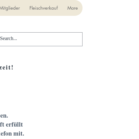
Mitglieder
Fleischverkauf
More
eit!
en.
t erfüllt
efon mit.